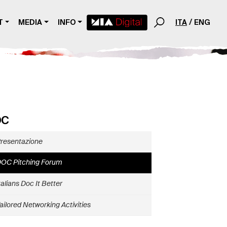
T
MEDIA
INFO
ITA
ENG
OC
resentazione
OC Pitching Forum
talians Doc It Better
ailored Networking Activities