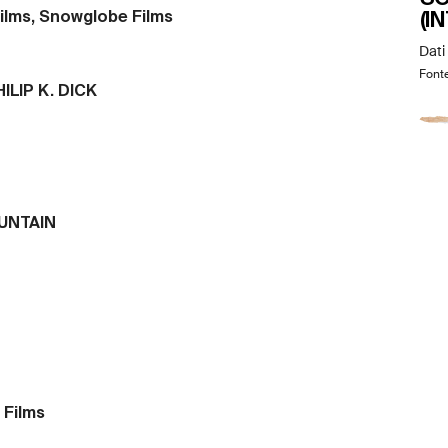
(I
ilms, Snowglobe Films
Dati
Font
ILIP K. DICK
UNTAIN
 Films