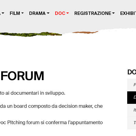
A
FILM
DRAMA
DOC
REGISTRAZIONE
EXHIBI
D
 FORUM
P
to ai documentari in sviluppo.
D
ti da un board composto da decision maker, che
I
il Doc Pitching forum si conferma l’appuntamento
T