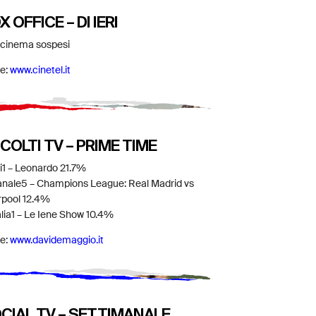
X OFFICE – DI IERI
 cinema sospesi
e:
www.cinetel.it
COLTI TV – PRIME TIME
ai1 – Leonardo 21.7%
anale5 – Champions League: Real Madrid vs
rpool 12.4%
talia1 – Le Iene Show 10.4%
e:
www.davidemaggio.it
CIAL TV – SETTIMANALE