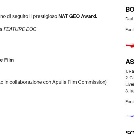
BO
NAT GEO Award
nno di seguito il prestigioso
.
Dati
ia FEATURE DOC
Font
e Film
AS
1. R
2. C
to in collaborazione con Apulia Film Commission)
Live
3. I
Font
SO