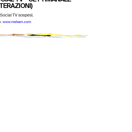
NTERAZIONI)
 Social TV sospesi.
e:
www.nielsen.com